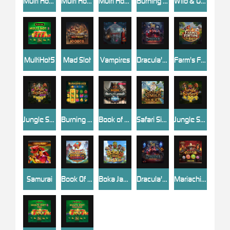
Multi Hot Ways
Multi Hot 20
Multi Hot 40
Burning Ice 40
Wild & Gods
MultiHot5
Mad Slot
Vampires
Dracula's Fortune
Farm's Fortune
Jungle Sisters Deluxe
Burning Ice
Book of Futuria
Safari Simba
Jungle Sisters
Samurai
Book Of Bonanza
Boka Jamba 10
Dracula's Fortune Halloween Edition
Mariachi Coins