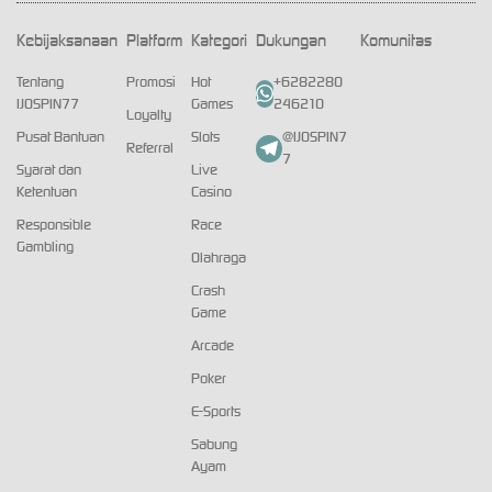
Kebijaksanaan
Platform
Kategori
Dukungan
Komunitas
Tentang
Promosi
Hot
+6282280
IJOSPIN77
Games
246210
Loyalty
Pusat Bantuan
Slots
@IJOSPIN7
Referral
7
Syarat dan
Live
Ketentuan
Casino
Responsible
Race
Gambling
Olahraga
Crash
Game
Arcade
Poker
E-Sports
Sabung
Ayam