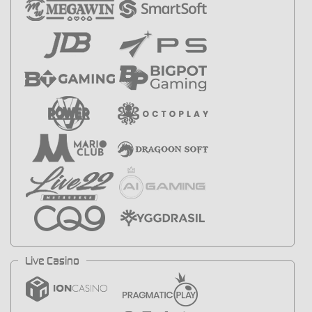
Live Casino