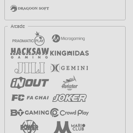
Arcade