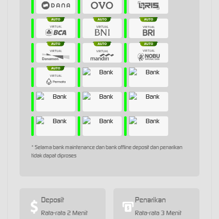
* Selama bank maintenance dan bank offline deposit dan penarikan
tidak dapat diproses
Deposit
Penarikan
Rata-rata 2 Menit
Rata-rata 3 Menit