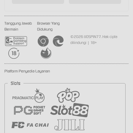
Tanggung Jawab
Browser Yang
Bermain
Didukung
©2026 IJOSPIN77. Hak cipta
dilindungi | 18+
Platform Penyedia Layanan
Slots