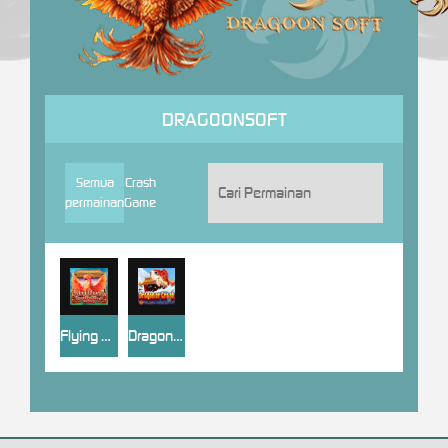
DRAGOONSOFT
Semua
Crash
permainan
Game
Flying Phoenix
Dragon or Crash