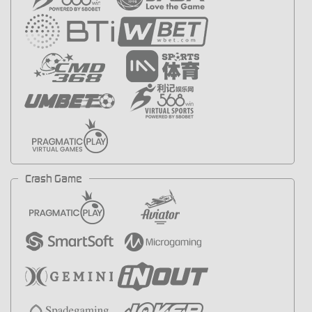
Crash Game