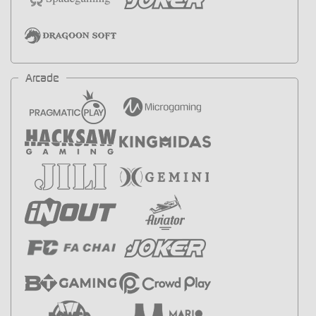
Arcade