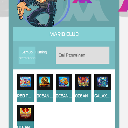
MARIO CLUB
Semua
Fishing
permainan
RED PACKET FISHING
OCEAN KING 2
OCEAN PROJECT
OCEAN KING 3
GALAXY WAR
OCEAN KING 4