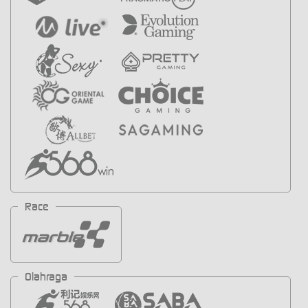
Race
Olahraga