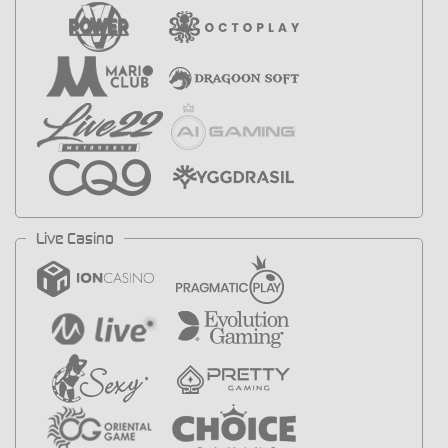
Live Casino