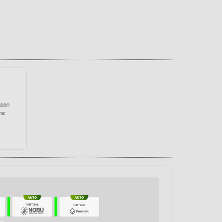
haan
ame