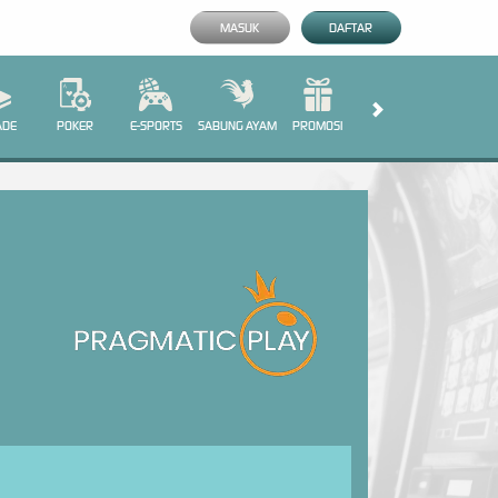
MASUK
DAFTAR
ADE
POKER
E-SPORTS
SABUNG AYAM
PROMOSI