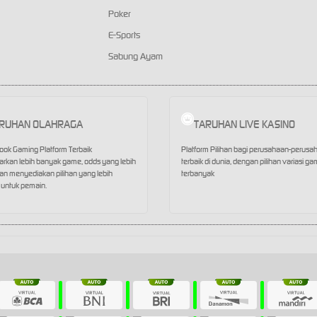
Poker
E-Sports
Sabung Ayam
RUHAN OLAHRAGA
TARUHAN LIVE KASINO
ook Gaming Platform Terbaik
Platform Pilihan bagi perusahaan-perusa
kan lebih banyak game, odds yang lebih
terbaik di dunia, dengan pilihan variasi g
 dan menyediakan pilihan yang lebih
terbanyak
untuk pemain.