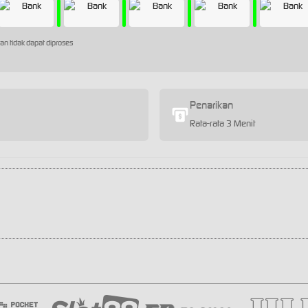
an tidak dapat diproses
Penarikan
Rata-rata 3 Menit