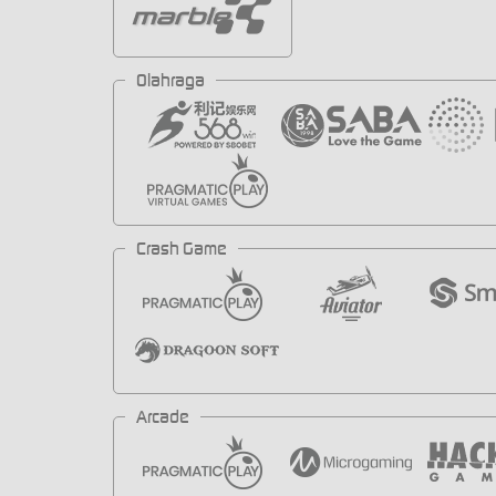
Olahraga
Crash Game
Arcade