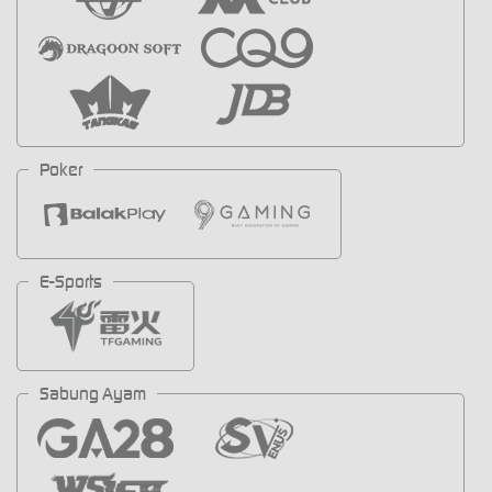
Poker
E-Sports
Sabung Ayam