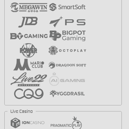
Live Casino